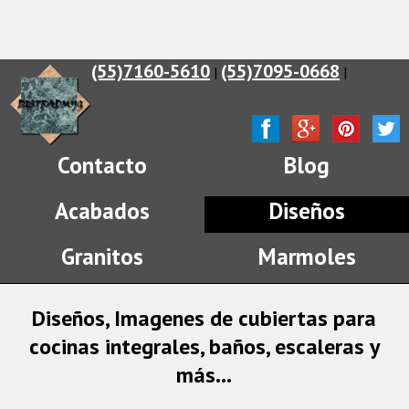
(55)7160-5610
(55)7095-0668
|
|
Contacto
Blog
Acabados
Diseños
Granitos
Marmoles
Diseños, Imagenes de cubiertas para
cocinas integrales, baños, escaleras y
más...