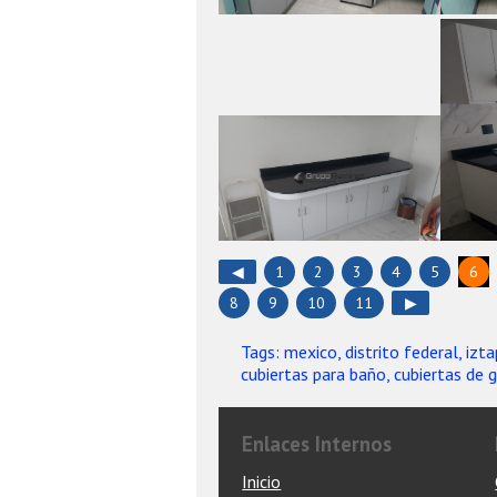
◀
1
2
3
4
5
6
8
9
10
11
▶
Tags: mexico, distrito federal, izt
cubiertas para baño, cubiertas de 
Enlaces Internos
Inicio